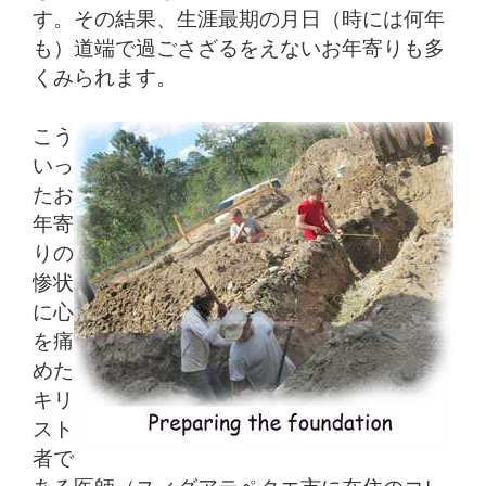
す。その結果、生涯最期の月日（時には何年
も）道端で過ごさざるをえないお年寄りも多
くみられます。
こう
いっ
たお
年寄
りの
惨状
に心
を痛
めた
キリ
スト
者で