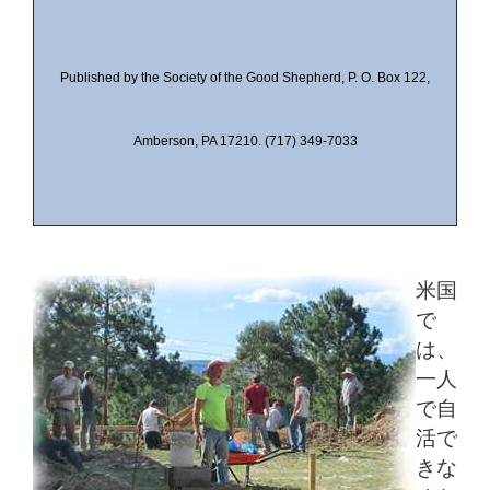
Published by the Society of the Good Shepherd, P. O. Box 122,
Amberson, PA 17210. (717) 349-7033
米国
で
は、
一人
で自
活で
きな