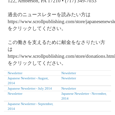
122, Amberson, PA 17210 • (717) 349-7033
過去のニュースレターを読みたい方は
https://www.scrollpublishing.com/store/japanesenewsle
をクリックしてください。
この働きを支えるために献金をなさりたい方
は
https://www.scrollpublishing.com/store/donations.htm
をクリックしてください。
Newsletter
Newsletter
Japanese Newsletter - August,
Newsletter
2014
Japanese Newsletter - July 2014
Newsletter
Newsletter
Japanese Newsletter - November,
2014
Japanese Newsletter - September,
2014