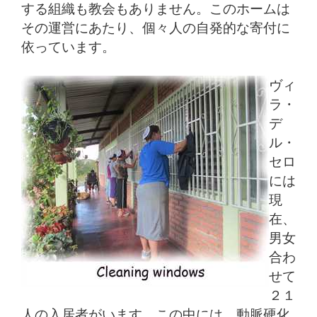
する組織も教会もありません。このホームは
その運営にあたり、個々人の自発的な寄付に
依っています。
ヴィ
ラ・
デ
ル・
セロ
には
現
在、
男女
合わ
せて
２１
人の入居者がいます。この中には、動脈硬化